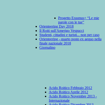
Progetto Erasmus+ “Le mie
parole con le tue”
Orienteering Day 2018
Il Roiti sull'Amerigo Vespucci
Studenti, cittadini e turisti... non per caso
Orienteering - quarto posto ex aequo nella
finale nazionale 2018
Giornalino
Acido Roitico Febbraio 2012
Acido Roitico Aprile 2012
Acido Roitico Novembre 2013 -
Internazionale
Acido Roitico Dicembre 2013 -