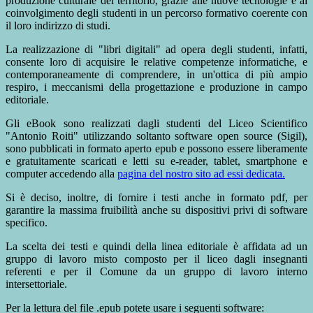
produzione culturale del territorio, grazie alle nuove tecnologie e al
coinvolgimento degli studenti in un percorso formativo coerente con
il loro indirizzo di studi.
La realizzazione di "libri digitali" ad opera degli studenti, infatti,
consente loro di acquisire le relative competenze informatiche, e
contemporaneamente di comprendere, in un'ottica di più ampio
respiro, i meccanismi della progettazione e produzione in campo
editoriale.
Gli eBook sono realizzati dagli studenti del Liceo Scientifico
"Antonio Roiti" utilizzando soltanto software open source (Sigil),
sono pubblicati in formato aperto epub e possono essere liberamente
e gratuitamente scaricati e letti su e-reader, tablet, smartphone e
computer accedendo alla
pagina del nostro sito ad essi dedicata.
Si è deciso, inoltre, di fornire i testi anche in formato pdf, per
garantire la massima fruibilità anche su dispositivi privi di software
specifico.
La scelta dei testi e quindi della linea editoriale è affidata ad un
gruppo di lavoro misto composto per il liceo dagli insegnanti
referenti e per il Comune da un gruppo di lavoro interno
intersettoriale.
Per la lettura del file .epub potete usare i seguenti software: