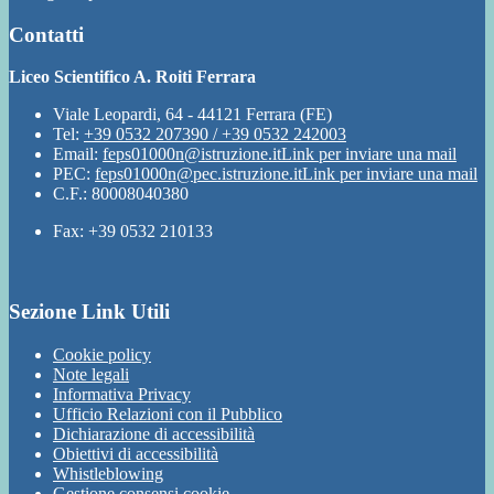
Contatti
Liceo Scientifico A. Roiti Ferrara
Viale Leopardi, 64 - 44121 Ferrara (FE)
Tel:
+39 0532 207390 / +39 0532 242003
Email:
feps01000n@istruzione.it
Link per inviare una mail
PEC:
feps01000n@pec.istruzione.it
Link per inviare una mail
C.F.: 80008040380
Fax: +39 0532 210133
Sezione Link Utili
Cookie policy
Note legali
Informativa Privacy
Ufficio Relazioni con il Pubblico
Dichiarazione di accessibilità
Obiettivi di accessibilità
Whistleblowing
Gestione consensi cookie