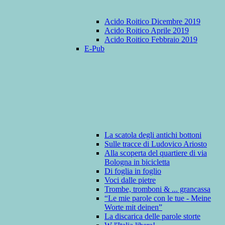
Acido Roitico Dicembre 2019
Acido Roitico Aprile 2019
Acido Roitico Febbraio 2019
E-Pub
La scatola degli antichi bottoni
Sulle tracce di Ludovico Ariosto
Alla scoperta del quartiere di via
Bologna in bicicletta
Di foglia in foglio
Voci dalle pietre
Trombe, tromboni & ... grancassa
“Le mie parole con le tue - Meine
Worte mit deinen”
La discarica delle parole storte