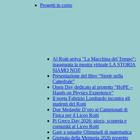
Progetti in corso
Al Roiti arriva "La Macchina del Tempo":
inaugurata la mostra virtuale LA STORIA
SIAMO NOI!
Presentazione del libro “Storie nella
Cattedrale”
Open Day dedicato al progetto “HoPE –
Hands on Physics Experience”
Il poeta Fabrizio Lombardo incontra gli
studenti del Roiti
Due Medaglie D’oro ai Campionati di
Fisica per il Liceo Roiti
Pi Greco Day 2026: gioco, scoperta e
comunità al Liceo Roiti
Gare a squadre Olimpiadi di matematica
Giornata della Memoria 2026 progetto