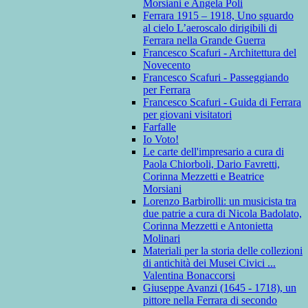
Morsiani e Angela Poli
Ferrara 1915 – 1918, Uno sguardo
al cielo L’aeroscalo dirigibili di
Ferrara nella Grande Guerra
Francesco Scafuri - Architettura del
Novecento
Francesco Scafuri - Passeggiando
per Ferrara
Francesco Scafuri - Guida di Ferrara
per giovani visitatori
Farfalle
Io Voto!
Le carte dell'impresario a cura di
Paola Chiorboli, Dario Favretti,
Corinna Mezzetti e Beatrice
Morsiani
Lorenzo Barbirolli: un musicista tra
due patrie a cura di Nicola Badolato,
Corinna Mezzetti e Antonietta
Molinari
Materiali per la storia delle collezioni
di antichità dei Musei Civici ...
Valentina Bonaccorsi
Giuseppe Avanzi (1645 - 1718), un
pittore nella Ferrara di secondo