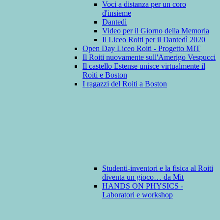
Voci a distanza per un coro
d'insieme
Dantedì
Video per il Giorno della Memoria
Il Liceo Roiti per il Dantedì 2020
Open Day Liceo Roiti - Progetto MIT
Il Roiti nuovamente sull'Amerigo Vespucci
Il castello Estense unisce virtualmente il
Roiti e Boston
I ragazzi del Roiti a Boston
Studenti-inventori e la fisica al Roiti
diventa un gioco… da Mit
HANDS ON PHYSICS -
Laboratori e workshop