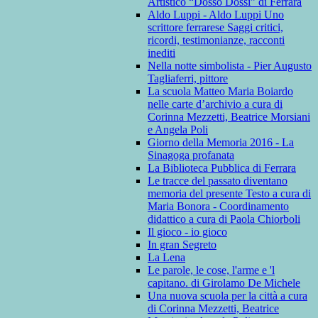
Artistico “Dosso Dossi” di Ferrara
Aldo Luppi - Aldo Luppi Uno
scrittore ferrarese Saggi critici,
ricordi, testimonianze, racconti
inediti
Nella notte simbolista - Pier Augusto
Tagliaferri, pittore
La scuola Matteo Maria Boiardo
nelle carte d’archivio a cura di
Corinna Mezzetti, Beatrice Morsiani
e Angela Poli
Giorno della Memoria 2016 - La
Sinagoga profanata
La Biblioteca Pubblica di Ferrara
Le tracce del passato diventano
memoria del presente Testo a cura di
Maria Bonora - Coordinamento
didattico a cura di Paola Chiorboli
Il gioco - io gioco
In gran Segreto
La Lena
Le parole, le cose, l'arme e 'l
capitano. di Girolamo De Michele
Una nuova scuola per la città a cura
di Corinna Mezzetti, Beatrice