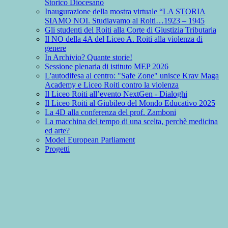
Storico Diocesano
Inaugurazione della mostra virtuale “LA STORIA
SIAMO NOI. Studiavamo al Roiti…1923 – 1945
Gli studenti del Roiti alla Corte di Giustizia Tributaria
Il NO della 4A del Liceo A. Roiti alla violenza di
genere
In Archivio? Quante storie!
Sessione plenaria di istituto MEP 2026
L'autodifesa al centro: "Safe Zone" unisce Krav Maga
Academy e Liceo Roiti contro la violenza
Il Liceo Roiti all’evento NextGen - Dialoghi
Il Liceo Roiti al Giubileo del Mondo Educativo 2025
La 4D alla conferenza del prof. Zamboni
La macchina del tempo di una scelta, perchè medicina
ed arte?
Model European Parliament
Progetti