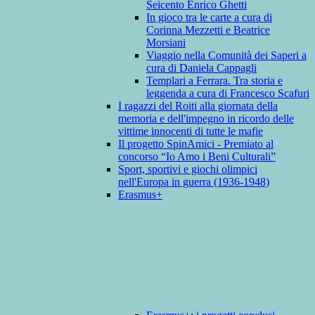
Seicento Enrico Ghetti
In gioco tra le carte a cura di
Corinna Mezzetti e Beatrice
Morsiani
Viaggio nella Comunità dei Saperi a
cura di Daniela Cappagli
Templari a Ferrara. Tra storia e
leggenda a cura di Francesco Scafuri
I ragazzi del Roiti alla giornata della
memoria e dell'impegno in ricordo delle
vittime innocenti di tutte le mafie
Il progetto SpinAmici - Premiato al
concorso “Io Amo i Beni Culturali”
Sport, sportivi e giochi olimpici
nell'Europa in guerra (1936-1948)
Erasmus+