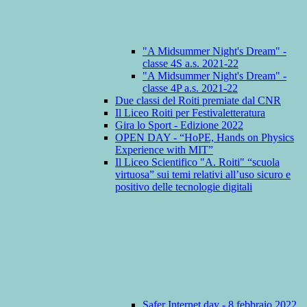
"A Midsummer Night's Dream" -
classe 4S a.s. 2021-22
"A Midsummer Night's Dream" -
classe 4P a.s. 2021-22
Due classi del Roiti premiate dal CNR
Il Liceo Roiti per Festivaletteratura
Gira lo Sport - Edizione 2022
OPEN DAY - “HoPE, Hands on Physics
Experience with MIT”
Il Liceo Scientifico "A. Roiti" “scuola
virtuosa” sui temi relativi all’uso sicuro e
positivo delle tecnologie digitali
Safer Internet day - 8 febbraio 2022