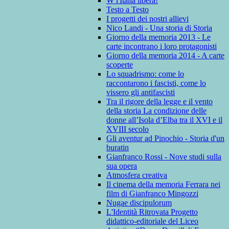
W l'Italia libera!
Testo a Testo
I progetti dei nostri allievi
Nico Landi - Una storia di Storia
Giorno della memoria 2013 - Le
carte incontrano i loro protagonisti
Giorno della memoria 2014 - A carte
scoperte
Lo squadrismo: come lo
raccontarono i fascisti, come lo
vissero gli antifascisti
Tra il rigore della legge e il vento
della storia La condizione delle
donne all’Isola d’Elba tra il XVI e il
XVIII secolo
Gli aventur ad Pinochio - Storia d'un
buratin
Gianfranco Rossi - Nove studi sulla
sua opera
Atmosfera creativa
Il cinema della memoria Ferrara nei
film di Gianfranco Mingozzi
Nugae discipulorum
L'Identità Ritrovata Progetto
didattico-editoriale del Liceo