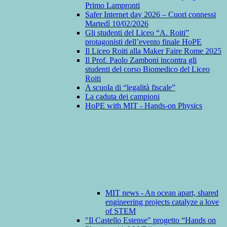
Primo Lampronti
Safer Internet day 2026 – Cuori connessi
Martedì 10/02/2026
Gli studenti del Liceo “A. Roiti”
protagonisti dell’evento finale HoPE
Il Liceo Roiti alla Maker Faire Rome 2025
Il Prof. Paolo Zamboni incontra gli
studenti del corso Biomedico del Liceo
Roiti
A scuola di “legalità fiscale”
La caduta dei campioni
HoPE with MIT - Hands-on Physics
MIT news - An ocean apart, shared
engineering projects catalyze a love
of STEM
"Il Castello Estense" progetto “Hands on