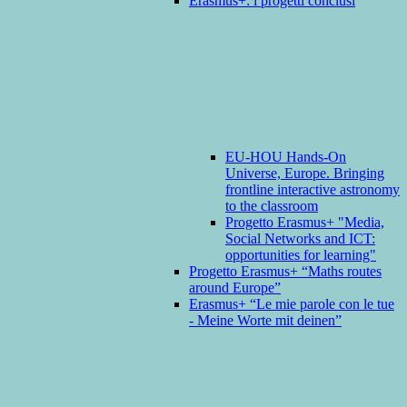
Erasmus+: i progetti conclusi
EU-HOU Hands-On
Universe, Europe. Bringing
frontline interactive astronomy
to the classroom
Progetto Erasmus+ "Media,
Social Networks and ICT:
opportunities for learning"
Progetto Erasmus+ “Maths routes
around Europe”
Erasmus+ “Le mie parole con le tue
- Meine Worte mit deinen”