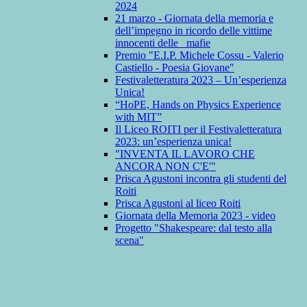
2024
21 marzo - Giornata della memoria e
dell’impegno in ricordo delle vittime
innocenti delle mafie
Premio "E.I.P. Michele Cossu - Valerio
Castiello - Poesia Giovane"
Festivaletteratura 2023 – Un’esperienza
Unica!
“HoPE, Hands on Physics Experience
with MIT”
Il Liceo ROITI per il Festivaletteratura
2023: un’esperienza unica!
"INVENTA IL LAVORO CHE
ANCORA NON C'E'"
Prisca Agustoni incontra gli studenti del
Roiti
Prisca Agustoni al liceo Roiti
Giornata della Memoria 2023 - video
Progetto "Shakespeare: dal testo alla
scena"