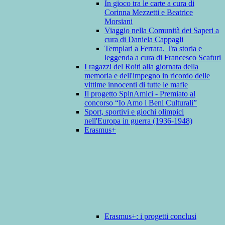
In gioco tra le carte a cura di
Corinna Mezzetti e Beatrice
Morsiani
Viaggio nella Comunità dei Saperi a
cura di Daniela Cappagli
Templari a Ferrara. Tra storia e
leggenda a cura di Francesco Scafuri
I ragazzi del Roiti alla giornata della
memoria e dell'impegno in ricordo delle
vittime innocenti di tutte le mafie
Il progetto SpinAmici - Premiato al
concorso “Io Amo i Beni Culturali”
Sport, sportivi e giochi olimpici
nell'Europa in guerra (1936-1948)
Erasmus+
Erasmus+: i progetti conclusi