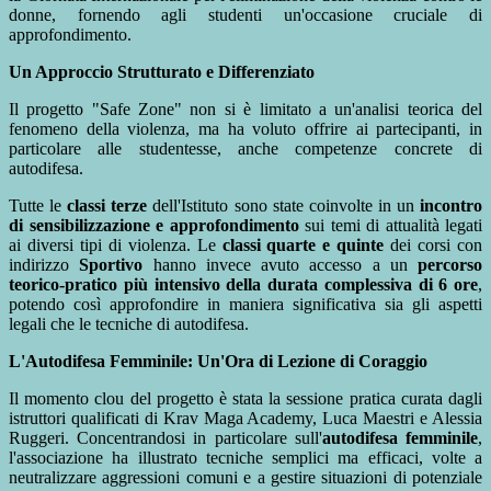
donne, fornendo agli studenti un'occasione cruciale di
approfondimento.
Un Approccio Strutturato e Differenziato
Il progetto "Safe Zone" non si è limitato a un'analisi teorica del
fenomeno della violenza, ma ha voluto offrire ai partecipanti, in
particolare alle studentesse, anche competenze concrete di
autodifesa.
Tutte le
classi terze
dell'Istituto sono state coinvolte in un
incontro
di sensibilizzazione e approfondimento
sui temi di attualità legati
ai diversi tipi di violenza. Le
classi quarte e quinte
dei corsi con
indirizzo
Sportivo
hanno invece avuto accesso a un
percorso
teorico-pratico più intensivo della durata complessiva di 6 ore
,
potendo così approfondire in maniera significativa sia gli aspetti
legali che le tecniche di autodifesa.
L'Autodifesa Femminile: Un'Ora di Lezione di Coraggio
Il momento clou del progetto è stata la sessione pratica curata dagli
istruttori qualificati di Krav Maga Academy, Luca Maestri e Alessia
Ruggeri. Concentrandosi in particolare sull'
autodifesa femminile
,
l'associazione ha illustrato tecniche semplici ma efficaci, volte a
neutralizzare aggressioni comuni e a gestire situazioni di potenziale