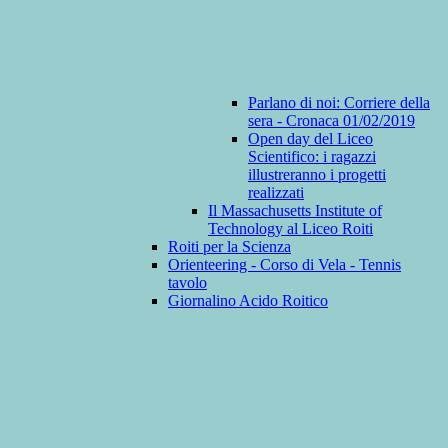
Parlano di noi: Corriere della
sera - Cronaca 01/02/2019
Open day del Liceo
Scientifico: i ragazzi
illustreranno i progetti
realizzati
Il Massachusetts Institute of
Technology al Liceo Roiti
Roiti per la Scienza
Orienteering - Corso di Vela - Tennis
tavolo
Giornalino Acido Roitico