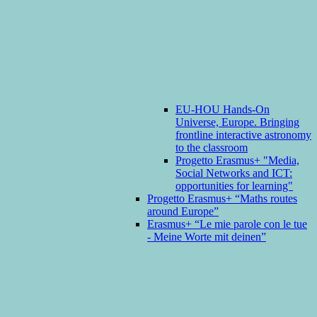
EU-HOU Hands-On
Universe, Europe. Bringing
frontline interactive astronomy
to the classroom
Progetto Erasmus+ "Media,
Social Networks and ICT:
opportunities for learning"
Progetto Erasmus+ “Maths routes
around Europe”
Erasmus+ “Le mie parole con le tue
- Meine Worte mit deinen”