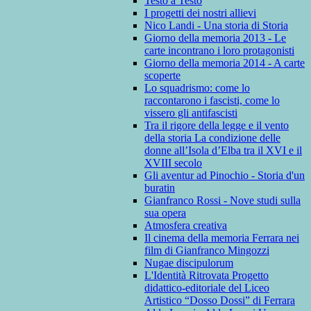
Testo a Testo
I progetti dei nostri allievi
Nico Landi - Una storia di Storia
Giorno della memoria 2013 - Le
carte incontrano i loro protagonisti
Giorno della memoria 2014 - A carte
scoperte
Lo squadrismo: come lo
raccontarono i fascisti, come lo
vissero gli antifascisti
Tra il rigore della legge e il vento
della storia La condizione delle
donne all’Isola d’Elba tra il XVI e il
XVIII secolo
Gli aventur ad Pinochio - Storia d'un
buratin
Gianfranco Rossi - Nove studi sulla
sua opera
Atmosfera creativa
Il cinema della memoria Ferrara nei
film di Gianfranco Mingozzi
Nugae discipulorum
L'Identità Ritrovata Progetto
didattico-editoriale del Liceo
Artistico “Dosso Dossi” di Ferrara