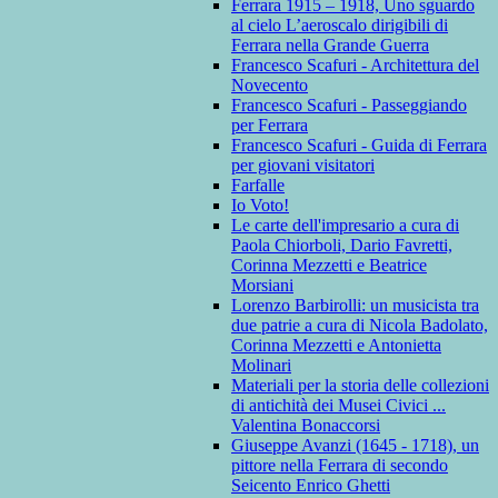
Ferrara 1915 – 1918, Uno sguardo
al cielo L’aeroscalo dirigibili di
Ferrara nella Grande Guerra
Francesco Scafuri - Architettura del
Novecento
Francesco Scafuri - Passeggiando
per Ferrara
Francesco Scafuri - Guida di Ferrara
per giovani visitatori
Farfalle
Io Voto!
Le carte dell'impresario a cura di
Paola Chiorboli, Dario Favretti,
Corinna Mezzetti e Beatrice
Morsiani
Lorenzo Barbirolli: un musicista tra
due patrie a cura di Nicola Badolato,
Corinna Mezzetti e Antonietta
Molinari
Materiali per la storia delle collezioni
di antichità dei Musei Civici ...
Valentina Bonaccorsi
Giuseppe Avanzi (1645 - 1718), un
pittore nella Ferrara di secondo
Seicento Enrico Ghetti