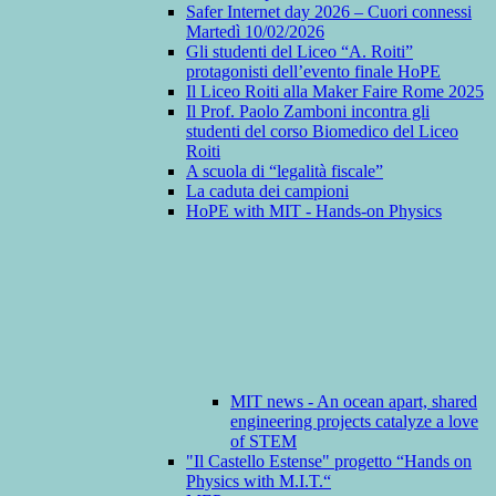
Safer Internet day 2026 – Cuori connessi
Martedì 10/02/2026
Gli studenti del Liceo “A. Roiti”
protagonisti dell’evento finale HoPE
Il Liceo Roiti alla Maker Faire Rome 2025
Il Prof. Paolo Zamboni incontra gli
studenti del corso Biomedico del Liceo
Roiti
A scuola di “legalità fiscale”
La caduta dei campioni
HoPE with MIT - Hands-on Physics
MIT news - An ocean apart, shared
engineering projects catalyze a love
of STEM
"Il Castello Estense" progetto “Hands on
Physics with M.I.T.“