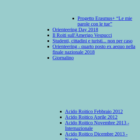
Progetto Erasmus+ “Le mie
parole con le tue”
Orienteering Day 2018
Il Roiti sull'Amerigo Vespucci
Studenti, cittadini e turisti... non per caso
Orienteering - quarto posto ex aequo nella
finale nazionale 2018
Giornalino
Acido Roitico Febbraio 2012
Acido Roitico Aprile 2012
Acido Roitico Novembre 2013 -
Internazionale
Acido Roitico Dicembre 2013 -
Natale