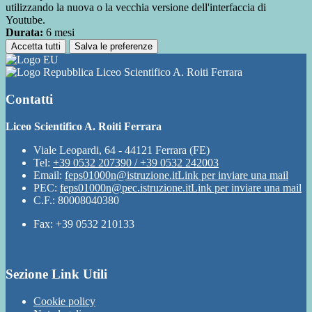
utilizzando la nuova o la vecchia versione dell'interfaccia di
Youtube.
Durata:
6 mesi
Accetta tutti
Salva le preferenze
Liceo Scientifico A. Roiti Ferrara
Contatti
Liceo Scientifico A. Roiti Ferrara
Viale Leopardi, 64 - 44121 Ferrara (FE)
Tel:
+39 0532 207390 / +39 0532 242003
Email:
feps01000n@istruzione.it
Link per inviare una mail
PEC:
feps01000n@pec.istruzione.it
Link per inviare una mail
C.F.: 80008040380
Fax: +39 0532 210133
Sezione Link Utili
Cookie policy