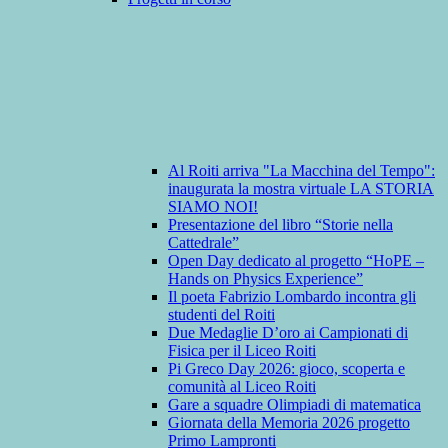
Al Roiti arriva "La Macchina del Tempo":
inaugurata la mostra virtuale LA STORIA
SIAMO NOI!
Presentazione del libro “Storie nella
Cattedrale”
Open Day dedicato al progetto “HoPE –
Hands on Physics Experience”
Il poeta Fabrizio Lombardo incontra gli
studenti del Roiti
Due Medaglie D’oro ai Campionati di
Fisica per il Liceo Roiti
Pi Greco Day 2026: gioco, scoperta e
comunità al Liceo Roiti
Gare a squadre Olimpiadi di matematica
Giornata della Memoria 2026 progetto
Primo Lampronti