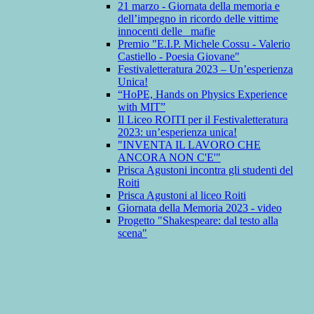
21 marzo - Giornata della memoria e
dell’impegno in ricordo delle vittime
innocenti delle mafie
Premio "E.I.P. Michele Cossu - Valerio
Castiello - Poesia Giovane"
Festivaletteratura 2023 – Un’esperienza
Unica!
“HoPE, Hands on Physics Experience
with MIT”
Il Liceo ROITI per il Festivaletteratura
2023: un’esperienza unica!
"INVENTA IL LAVORO CHE
ANCORA NON C'E'"
Prisca Agustoni incontra gli studenti del
Roiti
Prisca Agustoni al liceo Roiti
Giornata della Memoria 2023 - video
Progetto "Shakespeare: dal testo alla
scena"