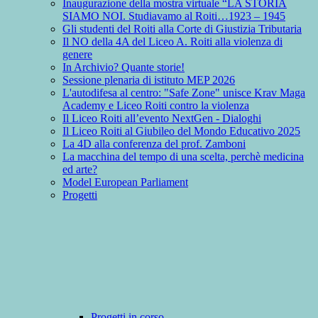
Inaugurazione della mostra virtuale “LA STORIA
SIAMO NOI. Studiavamo al Roiti…1923 – 1945
Gli studenti del Roiti alla Corte di Giustizia Tributaria
Il NO della 4A del Liceo A. Roiti alla violenza di
genere
In Archivio? Quante storie!
Sessione plenaria di istituto MEP 2026
L'autodifesa al centro: "Safe Zone" unisce Krav Maga
Academy e Liceo Roiti contro la violenza
Il Liceo Roiti all’evento NextGen - Dialoghi
Il Liceo Roiti al Giubileo del Mondo Educativo 2025
La 4D alla conferenza del prof. Zamboni
La macchina del tempo di una scelta, perchè medicina
ed arte?
Model European Parliament
Progetti
Progetti in corso