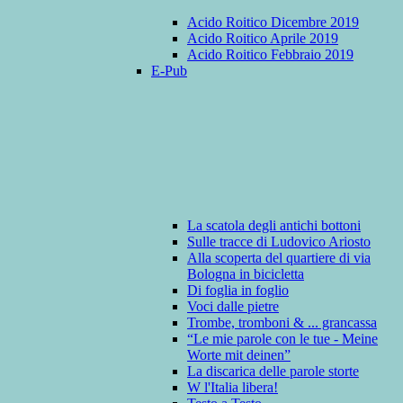
Acido Roitico Dicembre 2019
Acido Roitico Aprile 2019
Acido Roitico Febbraio 2019
E-Pub
La scatola degli antichi bottoni
Sulle tracce di Ludovico Ariosto
Alla scoperta del quartiere di via
Bologna in bicicletta
Di foglia in foglio
Voci dalle pietre
Trombe, tromboni & ... grancassa
“Le mie parole con le tue - Meine
Worte mit deinen”
La discarica delle parole storte
W l'Italia libera!