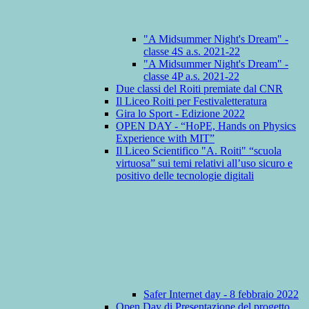
"A Midsummer Night's Dream" -
classe 4S a.s. 2021-22
"A Midsummer Night's Dream" -
classe 4P a.s. 2021-22
Due classi del Roiti premiate dal CNR
Il Liceo Roiti per Festivaletteratura
Gira lo Sport - Edizione 2022
OPEN DAY - “HoPE, Hands on Physics
Experience with MIT”
Il Liceo Scientifico "A. Roiti" “scuola
virtuosa” sui temi relativi all’uso sicuro e
positivo delle tecnologie digitali
Safer Internet day - 8 febbraio 2022
Open Day di Presentazione del progetto