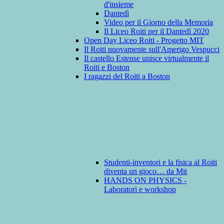
d'insieme
Dantedì
Video per il Giorno della Memoria
Il Liceo Roiti per il Dantedì 2020
Open Day Liceo Roiti - Progetto MIT
Il Roiti nuovamente sull'Amerigo Vespucci
Il castello Estense unisce virtualmente il
Roiti e Boston
I ragazzi del Roiti a Boston
Studenti-inventori e la fisica al Roiti
diventa un gioco… da Mit
HANDS ON PHYSICS -
Laboratori e workshop