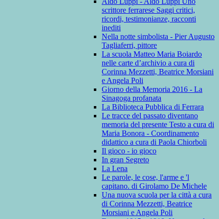
Aldo Luppi - Aldo Luppi Uno
scrittore ferrarese Saggi critici,
ricordi, testimonianze, racconti
inediti
Nella notte simbolista - Pier Augusto
Tagliaferri, pittore
La scuola Matteo Maria Boiardo
nelle carte d’archivio a cura di
Corinna Mezzetti, Beatrice Morsiani
e Angela Poli
Giorno della Memoria 2016 - La
Sinagoga profanata
La Biblioteca Pubblica di Ferrara
Le tracce del passato diventano
memoria del presente Testo a cura di
Maria Bonora - Coordinamento
didattico a cura di Paola Chiorboli
Il gioco - io gioco
In gran Segreto
La Lena
Le parole, le cose, l'arme e 'l
capitano. di Girolamo De Michele
Una nuova scuola per la città a cura
di Corinna Mezzetti, Beatrice
Morsiani e Angela Poli