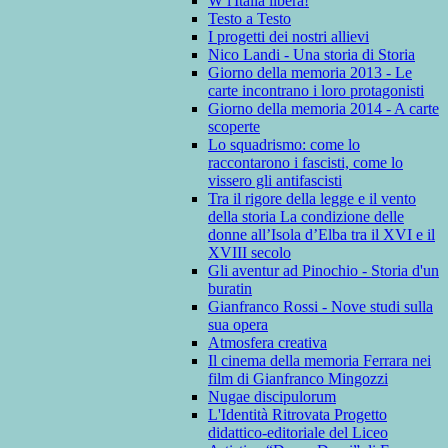
W l'Italia libera!
Testo a Testo
I progetti dei nostri allievi
Nico Landi - Una storia di Storia
Giorno della memoria 2013 - Le
carte incontrano i loro protagonisti
Giorno della memoria 2014 - A carte
scoperte
Lo squadrismo: come lo
raccontarono i fascisti, come lo
vissero gli antifascisti
Tra il rigore della legge e il vento
della storia La condizione delle
donne all’Isola d’Elba tra il XVI e il
XVIII secolo
Gli aventur ad Pinochio - Storia d'un
buratin
Gianfranco Rossi - Nove studi sulla
sua opera
Atmosfera creativa
Il cinema della memoria Ferrara nei
film di Gianfranco Mingozzi
Nugae discipulorum
L'Identità Ritrovata Progetto
didattico-editoriale del Liceo