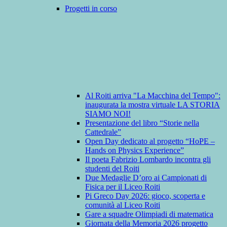
Progetti in corso
Al Roiti arriva "La Macchina del Tempo":
inaugurata la mostra virtuale LA STORIA
SIAMO NOI!
Presentazione del libro “Storie nella
Cattedrale”
Open Day dedicato al progetto “HoPE –
Hands on Physics Experience”
Il poeta Fabrizio Lombardo incontra gli
studenti del Roiti
Due Medaglie D’oro ai Campionati di
Fisica per il Liceo Roiti
Pi Greco Day 2026: gioco, scoperta e
comunità al Liceo Roiti
Gare a squadre Olimpiadi di matematica
Giornata della Memoria 2026 progetto