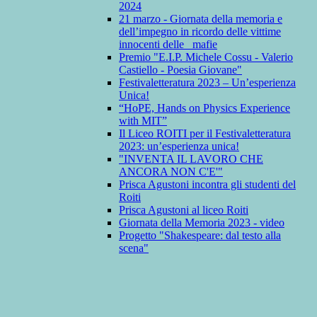
2024
21 marzo - Giornata della memoria e
dell’impegno in ricordo delle vittime
innocenti delle mafie
Premio "E.I.P. Michele Cossu - Valerio
Castiello - Poesia Giovane"
Festivaletteratura 2023 – Un’esperienza
Unica!
“HoPE, Hands on Physics Experience
with MIT”
Il Liceo ROITI per il Festivaletteratura
2023: un’esperienza unica!
"INVENTA IL LAVORO CHE
ANCORA NON C'E'"
Prisca Agustoni incontra gli studenti del
Roiti
Prisca Agustoni al liceo Roiti
Giornata della Memoria 2023 - video
Progetto "Shakespeare: dal testo alla
scena"