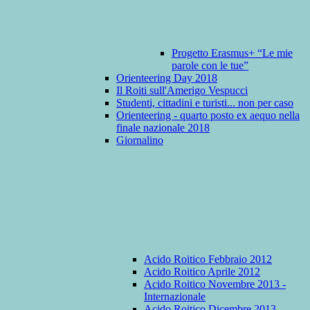
Progetto Erasmus+ “Le mie
parole con le tue”
Orienteering Day 2018
Il Roiti sull'Amerigo Vespucci
Studenti, cittadini e turisti... non per caso
Orienteering - quarto posto ex aequo nella
finale nazionale 2018
Giornalino
Acido Roitico Febbraio 2012
Acido Roitico Aprile 2012
Acido Roitico Novembre 2013 -
Internazionale
Acido Roitico Dicembre 2013 -