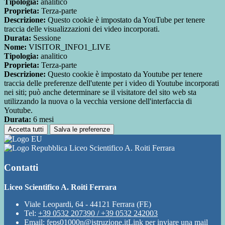
Tipologia:
analitico
Proprieta:
Terza-parte
Descrizione:
Questo cookie è impostato da YouTube per tenere
traccia delle visualizzazioni dei video incorporati.
Durata:
Sessione
Nome:
VISITOR_INFO1_LIVE
Tipologia:
analitico
Proprieta:
Terza-parte
Descrizione:
Questo cookie è impostato da Youtube per tenere
traccia delle preferenze dell'utente per i video di Youtube incorporati
nei siti; può anche determinare se il visitatore del sito web sta
utilizzando la nuova o la vecchia versione dell'interfaccia di
Youtube.
Durata:
6 mesi
Accetta tutti
Salva le preferenze
Liceo Scientifico A. Roiti Ferrara
Contatti
Liceo Scientifico A. Roiti Ferrara
Viale Leopardi, 64 - 44121 Ferrara (FE)
Tel:
+39 0532 207390 / +39 0532 242003
Email:
feps01000n@istruzione.it
Link per inviare una mail