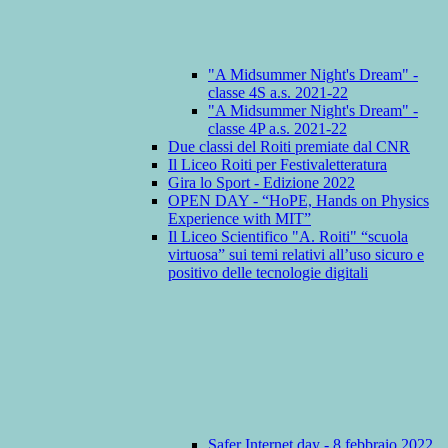
"A Midsummer Night's Dream" -
classe 4S a.s. 2021-22
"A Midsummer Night's Dream" -
classe 4P a.s. 2021-22
Due classi del Roiti premiate dal CNR
Il Liceo Roiti per Festivaletteratura
Gira lo Sport - Edizione 2022
OPEN DAY - “HoPE, Hands on Physics
Experience with MIT”
Il Liceo Scientifico "A. Roiti" “scuola
virtuosa” sui temi relativi all’uso sicuro e
positivo delle tecnologie digitali
Safer Internet day - 8 febbraio 2022