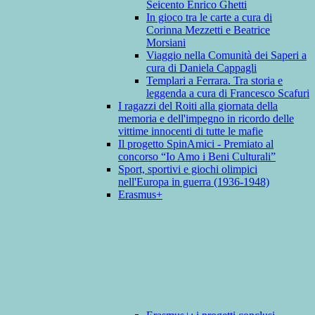
Seicento Enrico Ghetti
In gioco tra le carte a cura di
Corinna Mezzetti e Beatrice
Morsiani
Viaggio nella Comunità dei Saperi a
cura di Daniela Cappagli
Templari a Ferrara. Tra storia e
leggenda a cura di Francesco Scafuri
I ragazzi del Roiti alla giornata della
memoria e dell'impegno in ricordo delle
vittime innocenti di tutte le mafie
Il progetto SpinAmici - Premiato al
concorso “Io Amo i Beni Culturali”
Sport, sportivi e giochi olimpici
nell'Europa in guerra (1936-1948)
Erasmus+