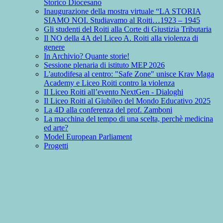
Storico Diocesano
Inaugurazione della mostra virtuale “LA STORIA
SIAMO NOI. Studiavamo al Roiti…1923 – 1945
Gli studenti del Roiti alla Corte di Giustizia Tributaria
Il NO della 4A del Liceo A. Roiti alla violenza di
genere
In Archivio? Quante storie!
Sessione plenaria di istituto MEP 2026
L'autodifesa al centro: "Safe Zone" unisce Krav Maga
Academy e Liceo Roiti contro la violenza
Il Liceo Roiti all’evento NextGen - Dialoghi
Il Liceo Roiti al Giubileo del Mondo Educativo 2025
La 4D alla conferenza del prof. Zamboni
La macchina del tempo di una scelta, perchè medicina
ed arte?
Model European Parliament
Progetti