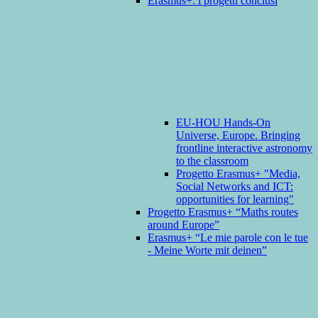
Erasmus+: i progetti conclusi
EU-HOU Hands-On
Universe, Europe. Bringing
frontline interactive astronomy
to the classroom
Progetto Erasmus+ "Media,
Social Networks and ICT:
opportunities for learning"
Progetto Erasmus+ “Maths routes
around Europe”
Erasmus+ “Le mie parole con le tue
- Meine Worte mit deinen”