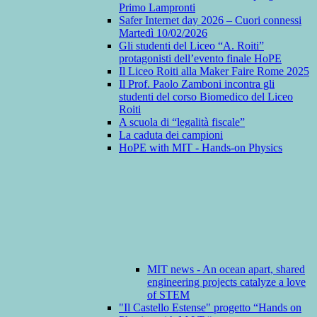
Primo Lampronti
Safer Internet day 2026 – Cuori connessi
Martedì 10/02/2026
Gli studenti del Liceo “A. Roiti”
protagonisti dell’evento finale HoPE
Il Liceo Roiti alla Maker Faire Rome 2025
Il Prof. Paolo Zamboni incontra gli
studenti del corso Biomedico del Liceo
Roiti
A scuola di “legalità fiscale”
La caduta dei campioni
HoPE with MIT - Hands-on Physics
MIT news - An ocean apart, shared
engineering projects catalyze a love
of STEM
"Il Castello Estense" progetto “Hands on