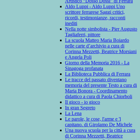
Artistico “Dosso Dossi” di Ferrara
Aldo Luppi - Aldo Luppi Uno
scrittore ferrarese Saggi critici,
ricordi, testimonianze, racconti
inediti
Nella notte simbolista - Pier Augusto
Tagliaferri, pittore
La scuola Matteo Maria Boiardo
nelle carte d’archivio a cura di
Corinna Mezzetti, Beatrice Morsiani
e Angela Poli
Giorno della Memoria 2016 - La
Sinagoga profanata
La Biblioteca Pubblica di Ferrara
Le tracce del passato diventano
memoria del presente Testo a cura di
Maria Bonora - Coordinamento
didattico a cura di Paola Chiorboli
Il gioco - io gioco
In gran Segreto
La Lena
Le parole, le cose, l'arme e 'l
capitano. di Girolamo De Michele
Una nuova scuola per la città a cura
di Corinna Mezzetti, Beatrice