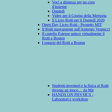
Voci a distanza per un coro
d'insieme
Dantedì
Video per il Giorno della Memoria
Il Liceo Roiti per il Dantedì 2020
Open Day Liceo Roiti - Progetto MIT
Il Roiti nuovamente sull'Amerigo Vespucci
Il castello Estense unisce virtualmente il
Roiti e Boston
I ragazzi del Roiti a Boston
Studenti-inventori e la fisica al Roiti
diventa un gioco… da Mit
HANDS ON PHYSICS -
Laboratori e workshop