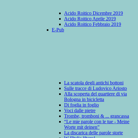
Acido Roitico Dicembre 2019
Acido Roitico Aprile 2019
Acido Roitico Febbraio 2019
E-Pub
La scatola degli antichi bottoni
Sulle tracce di Ludovico Ariosto
Alla scoperta del quartiere di via
Bologna in bicicletta
Di foglia in foglio
Voci dalle pietre
Trombe, tromboni & ... grancassa
“Le mie parole con le tue - Meine
Worte mit deinen”
La discarica delle parole storte