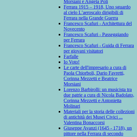
Morsiani e Angela Poli
Ferrara 1915 – 1918, Uno sguardo
al cielo L’aeroscalo dirigibili di
Ferrara nella Grande Guerra
Francesco Scafuri - Architettura del
Novecento
Francesco Scafuri - Passeggiando
per Ferrara
Francesco Scafuri - Guida di Ferrara
per giovani visitatori
Farfalle
Io Voto!
Le carte dell'impresario a cura di
Paola Chiorboli, Dario Favretti,
Corinna Mezzetti e Beatrice
Morsiani
Lorenzo Barbirolli: un musicista tra
due patrie a cura di Nicola Badolato,
Corinna Mezzetti e Antonietta
Molinari
Materiali per la storia delle collezioni
di antichità dei Musei Civici ...
Valentina Bonaccorsi
Giuseppe Avanzi (1645 - 1718), un
pittore nella Ferrara di secondo