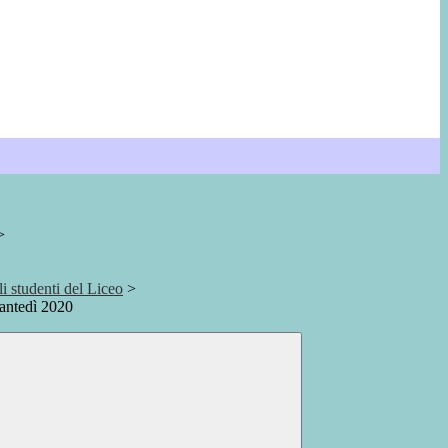
>
gli studenti del Liceo
>
Dantedì 2020