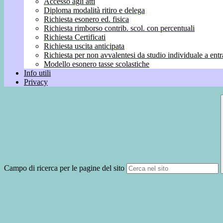
Accesso agli atti
Diploma modalità ritiro e delega
Richiesta esonero ed. fisica
Richiesta rimborso contrib. scol. con percentuali
Richiesta Certificati
Richiesta uscita anticipata
Richiesta per non avvalentesi da studio individuale a entr
Modello esonero tasse scolastiche
Info utili
Privacy
Campo di ricerca per le pagine del sito