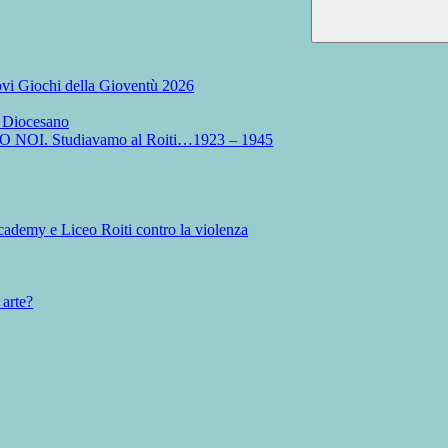
Nuovi Giochi della Gioventù 2026
o Diocesano
MO NOI. Studiavamo al Roiti…1923 – 1945
ademy e Liceo Roiti contro la violenza
 arte?