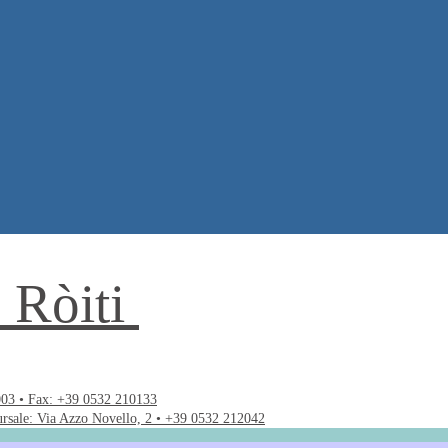
. Ròiti
003 • Fax: +39 0532 210133
ursale: Via Azzo Novello, 2 • +39 0532 212042