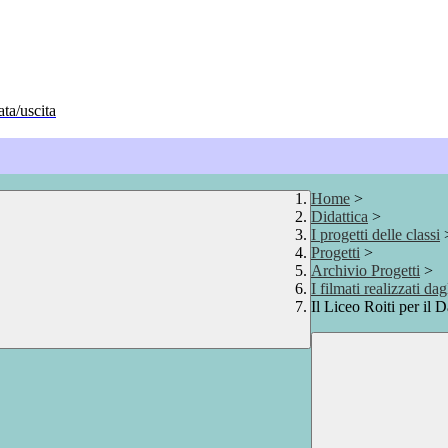
ata/uscita
Home
>
Didattica
>
I progetti delle classi
Progetti
>
Archivio Progetti
>
I filmati realizzati da
Il Liceo Roiti per il 