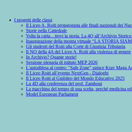
I progetti delle classi
Il Liceo A. Roiti protagonista alle finali nazionali dei 
Storie nella Cattedrale
Volta la carta…trovi la storia. La 4Q all’Archivio Storic
Inaugurazione della mostra virtuale “LA STORIA SIA
Gli studenti del Roiti alla Corte di Giustizia Tributaria
Il NO della 4A del Liceo A. Roiti alla violenza di genere
In Archivio? Quante storie!
Sessione plenaria di istituto MEP 2026
L'autodifesa al centro: "Safe Zone" unisce Krav Maga Ac
Il Liceo Roiti all’evento NextGen - Dialoghi
Il Liceo Roiti al Giubileo del Mondo Educativo 2025
La 4D alla conferenza del prof. Zamboni
La macchina del tempo di una scelta, perchè medicina ed
Model European Parliament