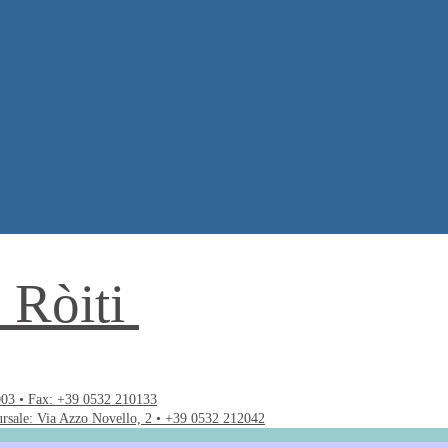
. Ròiti
003 • Fax: +39 0532 210133
ursale: Via Azzo Novello, 2 • +39 0532 212042