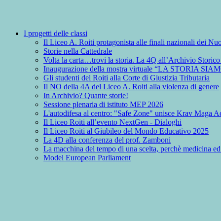
I progetti delle classi
Il Liceo A. Roiti protagonista alle finali nazionali dei 
Storie nella Cattedrale
Volta la carta…trovi la storia. La 4Q all’Archivio Storic
Inaugurazione della mostra virtuale “LA STORIA SIA
Gli studenti del Roiti alla Corte di Giustizia Tributaria
Il NO della 4A del Liceo A. Roiti alla violenza di genere
In Archivio? Quante storie!
Sessione plenaria di istituto MEP 2026
L'autodifesa al centro: "Safe Zone" unisce Krav Maga Ac
Il Liceo Roiti all’evento NextGen - Dialoghi
Il Liceo Roiti al Giubileo del Mondo Educativo 2025
La 4D alla conferenza del prof. Zamboni
La macchina del tempo di una scelta, perchè medicina ed
Model European Parliament