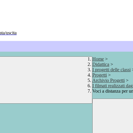
ata/uscita
Home
>
Didattica
>
I progetti delle classi
Progetti
>
Archivio Progetti
>
I filmati realizzati da
Voci a distanza per u