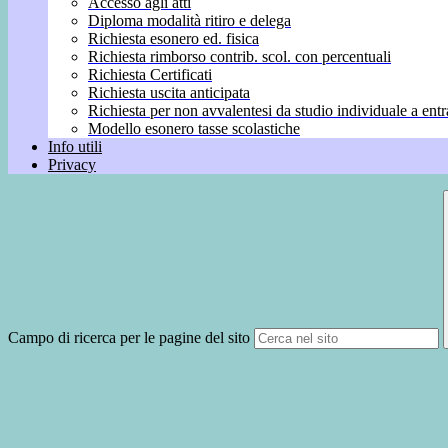
Accesso agli atti
Diploma modalità ritiro e delega
Richiesta esonero ed. fisica
Richiesta rimborso contrib. scol. con percentuali
Richiesta Certificati
Richiesta uscita anticipata
Richiesta per non avvalentesi da studio individuale a entr
Modello esonero tasse scolastiche
Info utili
Privacy
Campo di ricerca per le pagine del sito