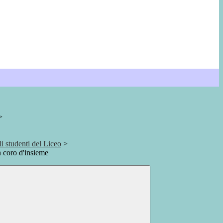
>
gli studenti del Liceo
>
n coro d'insieme