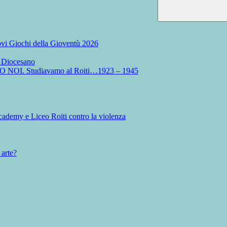
Nuovi Giochi della Gioventù 2026
o Diocesano
MO NOI. Studiavamo al Roiti…1923 – 1945
ademy e Liceo Roiti contro la violenza
 arte?