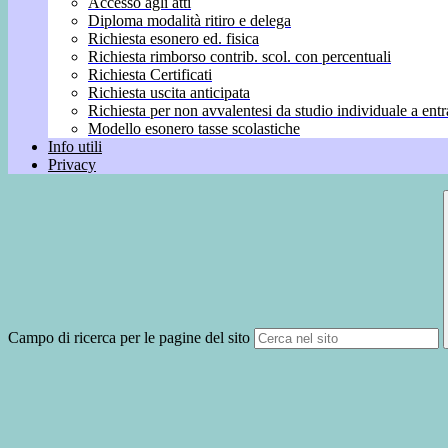
Accesso agli atti
Diploma modalità ritiro e delega
Richiesta esonero ed. fisica
Richiesta rimborso contrib. scol. con percentuali
Richiesta Certificati
Richiesta uscita anticipata
Richiesta per non avvalentesi da studio individuale a entr
Modello esonero tasse scolastiche
Info utili
Privacy
Campo di ricerca per le pagine del sito