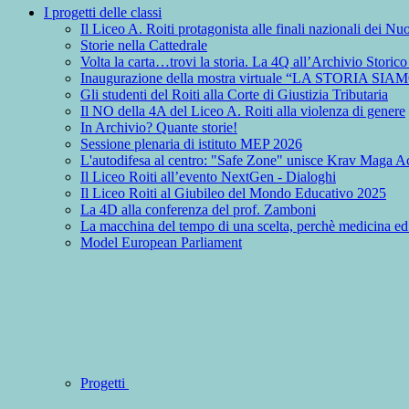
I progetti delle classi
Il Liceo A. Roiti protagonista alle finali nazionali dei 
Storie nella Cattedrale
Volta la carta…trovi la storia. La 4Q all’Archivio Storic
Inaugurazione della mostra virtuale “LA STORIA SIA
Gli studenti del Roiti alla Corte di Giustizia Tributaria
Il NO della 4A del Liceo A. Roiti alla violenza di genere
In Archivio? Quante storie!
Sessione plenaria di istituto MEP 2026
L'autodifesa al centro: "Safe Zone" unisce Krav Maga Ac
Il Liceo Roiti all’evento NextGen - Dialoghi
Il Liceo Roiti al Giubileo del Mondo Educativo 2025
La 4D alla conferenza del prof. Zamboni
La macchina del tempo di una scelta, perchè medicina ed
Model European Parliament
Progetti