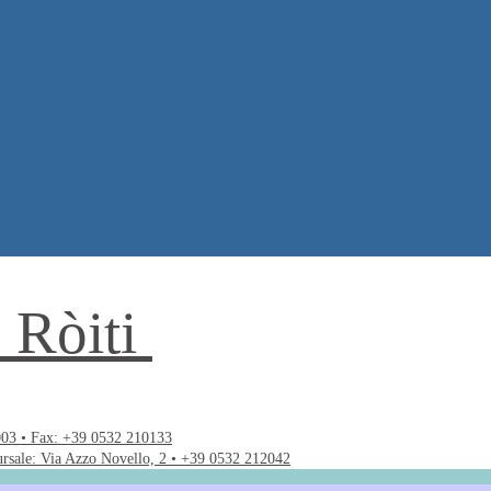
. Ròiti
003 • Fax: +39 0532 210133
ursale: Via Azzo Novello, 2 • +39 0532 212042