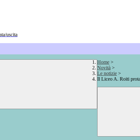
ata/uscita
Home
>
Novità
>
Le notizie
>
Il Liceo A. Roiti prot