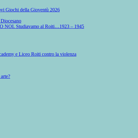
Nuovi Giochi della Gioventù 2026
o Diocesano
MO NOI. Studiavamo al Roiti…1923 – 1945
ademy e Liceo Roiti contro la violenza
 arte?