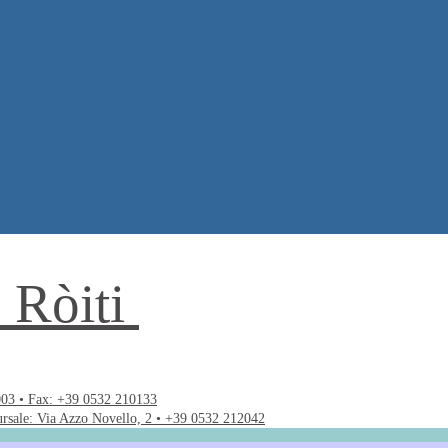
. Ròiti
003 • Fax: +39 0532 210133
ursale: Via Azzo Novello, 2 • +39 0532 212042