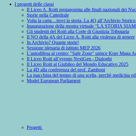
I progetti delle classi
Il Liceo A. Roiti protagonista alle finali nazionali dei 
Storie nella Cattedrale
Volta la carta…trovi la storia. La 4Q all’Archivio Storic
Inaugurazione della mostra virtuale “LA STORIA SIA
Gli studenti del Roiti alla Corte di Giustizia Tributaria
Il NO della 4A del Liceo A. Roiti alla violenza di genere
In Archivio? Quante storie!
Sessione plenaria di istituto MEP 2026
L'autodifesa al centro: "Safe Zone" unisce Krav Maga Ac
Il Liceo Roiti all’evento NextGen - Dialoghi
Il Liceo Roiti al Giubileo del Mondo Educativo 2025
La 4D alla conferenza del prof. Zamboni
La macchina del tempo di una scelta, perchè medicina ed
Model European Parliament
Progetti