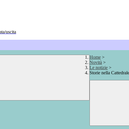
ata/uscita
Home
>
Novità
>
Le notizie
>
Storie nella Cattedral