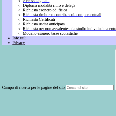
Accesso agli atti
Diploma modalità ritiro e delega
Richiesta esonero ed. fisica
Richiesta rimborso contrib. scol. con percentuali
Richiesta Certificati
Richiesta uscita anticipata
Richiesta per non avvalentesi da studio individuale a entr
Modello esonero tasse scolastiche
Info utili
Privacy
Campo di ricerca per le pagine del sito