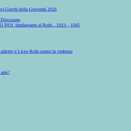
Nuovi Giochi della Gioventù 2026
o Diocesano
MO NOI. Studiavamo al Roiti…1923 – 1945
ademy e Liceo Roiti contro la violenza
 arte?