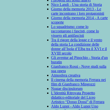
I progetti dei nostri allievi
Nico Landi - Una storia di Storia
Giorno della memoria 2013 - Le
carte incontrano i loro protagonisti
Giorno della memoria 2014 - A carte
scoperte
Lo squadrismo: come lo
raccontarono i fascisti, come lo
vissero gli antifascisti
Tra il rigore della legge e il vento
della storia La condizione delle
donne all’Isola d’Elba tra il XVI e il
XVIII secolo
Gli aventur ad Pinochio - Storia d'un
buratin
Gianfranco Rossi - Nove studi sulla
sua opera
Atmosfera creativa
Il cinema della memoria Ferrara nei
film di Gianfranco Mingozzi
Nugae discipulorum
L'Identità Ritrovata Progetto
didattico-editoriale del Liceo
Artistico “Dosso Dossi” di Ferrara
Aldo Luppi - Aldo Luppi Uno