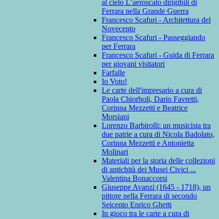
al cielo L’aeroscalo dirigibili di
Ferrara nella Grande Guerra
Francesco Scafuri - Architettura del
Novecento
Francesco Scafuri - Passeggiando
per Ferrara
Francesco Scafuri - Guida di Ferrara
per giovani visitatori
Farfalle
Io Voto!
Le carte dell'impresario a cura di
Paola Chiorboli, Dario Favretti,
Corinna Mezzetti e Beatrice
Morsiani
Lorenzo Barbirolli: un musicista tra
due patrie a cura di Nicola Badolato,
Corinna Mezzetti e Antonietta
Molinari
Materiali per la storia delle collezioni
di antichità dei Musei Civici ...
Valentina Bonaccorsi
Giuseppe Avanzi (1645 - 1718), un
pittore nella Ferrara di secondo
Seicento Enrico Ghetti
In gioco tra le carte a cura di