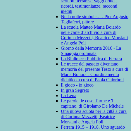
scrittore ferrarese Saggi critici,
ricordi, testimonianze, racconti
inediti
Nella notte simbolista - Pier Augusto
Tagliaferri, pittore
La scuola Matteo Maria Boiardo
nelle carte d’archivio a cura di
Corinna Mezzetti, Beatrice Morsiani
e Angela Poli
Giorno della Memoria 2016 - La
Sinagoga profanata
La Biblioteca Pubblica di Ferrara
Le tracce del passato diventano
memoria del presente Testo a cura di
Maria Bonora - Coordinamento
didattico a cura di Paola Chiorboli
Il gioco - io gioco
In gran Segreto
La Lena
Le parole, le cose, l'arme e 'l
capitano. di Girolamo De Michele
Una nuova scuola per la città a cura
di Corinna Mezzetti, Beatrice
Morsiani e Angela Poli
Ferrara 1915 – 1918, Uno sguardo