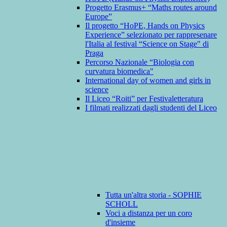
Progetto Erasmus+ “Maths routes around
Europe”
Il progetto “HoPE, Hands on Physics
Experience” selezionato per rappresenare
l'Italia al festival “Science on Stage" di
Praga
Percorso Nazionale “Biologia con
curvatura biomedica"
International day of women and girls in
science
Il Liceo “Roiti” per Festivaletteratura
I filmati realizzati dagli studenti del Liceo
Tutta un'altra storia - SOPHIE
SCHOLL
Voci a distanza per un coro
d'insieme