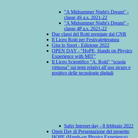
"A Midsummer Night's Dream" -
classe 4S a.s. 2021-22
"A Midsummer Night's Dream" -
classe 4P a.s. 2021-22
Due classi del Roiti premiate dal CNR
Il Liceo Roiti per Festivaletteratura
Gira lo Sport - Edizione 2022
OPEN DAY - “HoPE, Hands on Physics
Experience with MIT”
Il Liceo Scientifico "A. Roiti" “scuola
virtuosa” sui temi relativi all’uso sicuro e
positivo delle tecnologie digitali
Safer Internet day - 8 febbraio 2022
Open Day di Presentazione del progetto
HOPE (Hands-on Physics Experience)