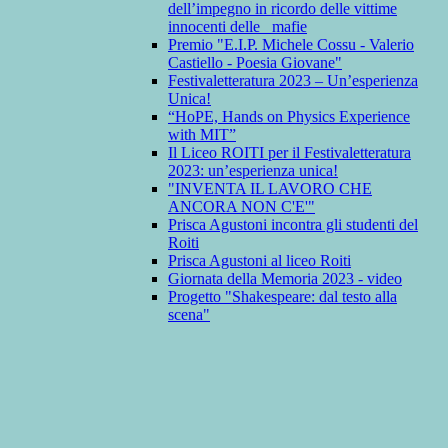
dell’impegno in ricordo delle vittime
innocenti delle mafie
Premio "E.I.P. Michele Cossu - Valerio
Castiello - Poesia Giovane"
Festivaletteratura 2023 – Un’esperienza
Unica!
“HoPE, Hands on Physics Experience
with MIT”
Il Liceo ROITI per il Festivaletteratura
2023: un’esperienza unica!
"INVENTA IL LAVORO CHE
ANCORA NON C'E'"
Prisca Agustoni incontra gli studenti del
Roiti
Prisca Agustoni al liceo Roiti
Giornata della Memoria 2023 - video
Progetto "Shakespeare: dal testo alla
scena"