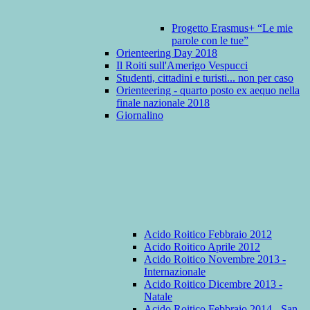
Progetto Erasmus+ “Le mie
parole con le tue”
Orienteering Day 2018
Il Roiti sull'Amerigo Vespucci
Studenti, cittadini e turisti... non per caso
Orienteering - quarto posto ex aequo nella
finale nazionale 2018
Giornalino
Acido Roitico Febbraio 2012
Acido Roitico Aprile 2012
Acido Roitico Novembre 2013 -
Internazionale
Acido Roitico Dicembre 2013 -
Natale
Acido Roitico Febbraio 2014 - San