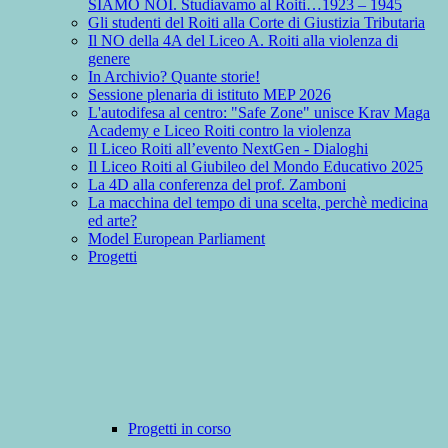
SIAMO NOI. Studiavamo al Roiti…1923 – 1945
Gli studenti del Roiti alla Corte di Giustizia Tributaria
Il NO della 4A del Liceo A. Roiti alla violenza di
genere
In Archivio? Quante storie!
Sessione plenaria di istituto MEP 2026
L'autodifesa al centro: "Safe Zone" unisce Krav Maga
Academy e Liceo Roiti contro la violenza
Il Liceo Roiti all’evento NextGen - Dialoghi
Il Liceo Roiti al Giubileo del Mondo Educativo 2025
La 4D alla conferenza del prof. Zamboni
La macchina del tempo di una scelta, perchè medicina
ed arte?
Model European Parliament
Progetti
Progetti in corso