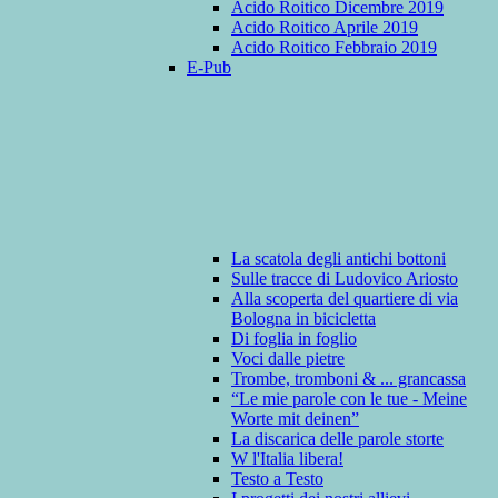
Acido Roitico Dicembre 2019
Acido Roitico Aprile 2019
Acido Roitico Febbraio 2019
E-Pub
La scatola degli antichi bottoni
Sulle tracce di Ludovico Ariosto
Alla scoperta del quartiere di via
Bologna in bicicletta
Di foglia in foglio
Voci dalle pietre
Trombe, tromboni & ... grancassa
“Le mie parole con le tue - Meine
Worte mit deinen”
La discarica delle parole storte
W l'Italia libera!
Testo a Testo