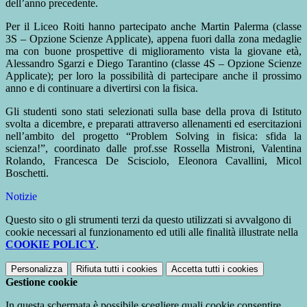
dell’anno precedente.
Per il Liceo Roiti hanno partecipato anche Martin Palerma (classe
3S – Opzione Scienze Applicate), appena fuori dalla zona medaglie
ma con buone prospettive di miglioramento vista la giovane età,
Alessandro Sgarzi e Diego Tarantino (classe 4S – Opzione Scienze
Applicate); per loro la possibilità di partecipare anche il prossimo
anno e di continuare a divertirsi con la fisica.
Gli studenti sono stati selezionati sulla base della prova di Istituto
svolta a dicembre, e preparati attraverso allenamenti ed esercitazioni
nell’ambito del progetto “Problem Solving in fisica: sfida la
scienza!”, coordinato dalle prof.sse Rossella Mistroni, Valentina
Rolando, Francesca De Scisciolo, Eleonora Cavallini, Micol
Boschetti.
Notizie
Questo sito o gli strumenti terzi da questo utilizzati si avvalgono di
cookie necessari al funzionamento ed utili alle finalità illustrate nella
COOKIE POLICY
.
Personalizza
Rifiuta tutti
i cookies
Accetta tutti
i cookies
Gestione cookie
In questa schermata è possibile scegliere quali cookie consentire.