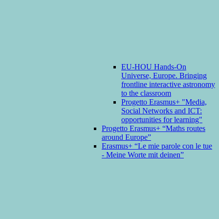
EU-HOU Hands-On
Universe, Europe. Bringing
frontline interactive astronomy
to the classroom
Progetto Erasmus+ "Media,
Social Networks and ICT:
opportunities for learning"
Progetto Erasmus+ “Maths routes
around Europe”
Erasmus+ “Le mie parole con le tue
- Meine Worte mit deinen”