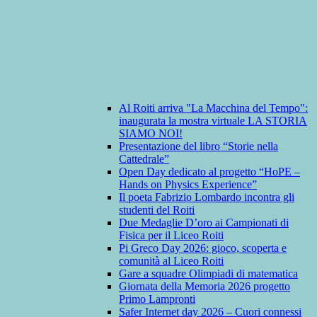
Al Roiti arriva "La Macchina del Tempo":
inaugurata la mostra virtuale LA STORIA
SIAMO NOI!
Presentazione del libro “Storie nella
Cattedrale”
Open Day dedicato al progetto “HoPE –
Hands on Physics Experience”
Il poeta Fabrizio Lombardo incontra gli
studenti del Roiti
Due Medaglie D’oro ai Campionati di
Fisica per il Liceo Roiti
Pi Greco Day 2026: gioco, scoperta e
comunità al Liceo Roiti
Gare a squadre Olimpiadi di matematica
Giornata della Memoria 2026 progetto
Primo Lampronti
Safer Internet day 2026 – Cuori connessi