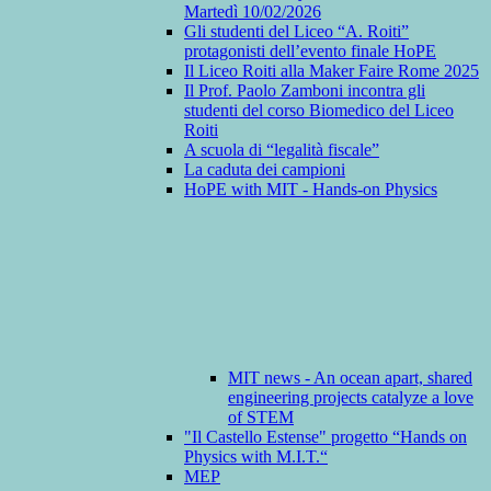
Martedì 10/02/2026
Gli studenti del Liceo “A. Roiti”
protagonisti dell’evento finale HoPE
Il Liceo Roiti alla Maker Faire Rome 2025
Il Prof. Paolo Zamboni incontra gli
studenti del corso Biomedico del Liceo
Roiti
A scuola di “legalità fiscale”
La caduta dei campioni
HoPE with MIT - Hands-on Physics
MIT news - An ocean apart, shared
engineering projects catalyze a love
of STEM
"Il Castello Estense" progetto “Hands on
Physics with M.I.T.“
MEP