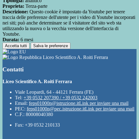
Tipologia:
analitico
Proprieta:
Terza-parte
Descrizione:
Questo cookie è impostato da Youtube per tenere
traccia delle preferenze dell'utente per i video di Youtube incorporati
nei siti; può anche determinare se il visitatore del sito web sta
utilizzando la nuova o la vecchia versione dell'interfaccia di
Youtube.
Durata:
6 mesi
Accetta tutti
Salva le preferenze
Liceo Scientifico A. Roiti Ferrara
Contatti
Liceo Scientifico A. Roiti Ferrara
Viale Leopardi, 64 - 44121 Ferrara (FE)
Tel:
+39 0532 207390 / +39 0532 242003
Email:
feps01000n@istruzione.it
Link per inviare una mail
PEC:
feps01000n@pec.istruzione.it
Link per inviare una mail
C.F.: 80008040380
Fax: +39 0532 210133