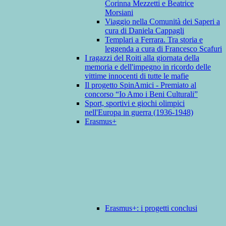
Corinna Mezzetti e Beatrice
Morsiani
Viaggio nella Comunità dei Saperi a
cura di Daniela Cappagli
Templari a Ferrara. Tra storia e
leggenda a cura di Francesco Scafuri
I ragazzi del Roiti alla giornata della
memoria e dell'impegno in ricordo delle
vittime innocenti di tutte le mafie
Il progetto SpinAmici - Premiato al
concorso “Io Amo i Beni Culturali”
Sport, sportivi e giochi olimpici
nell'Europa in guerra (1936-1948)
Erasmus+
Erasmus+: i progetti conclusi