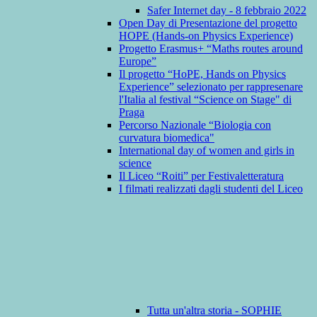
Safer Internet day - 8 febbraio 2022
Open Day di Presentazione del progetto
HOPE (Hands-on Physics Experience)
Progetto Erasmus+ “Maths routes around
Europe”
Il progetto “HoPE, Hands on Physics
Experience” selezionato per rappresenare
l'Italia al festival “Science on Stage" di
Praga
Percorso Nazionale “Biologia con
curvatura biomedica"
International day of women and girls in
science
Il Liceo “Roiti” per Festivaletteratura
I filmati realizzati dagli studenti del Liceo
Tutta un'altra storia - SOPHIE