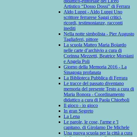
didattico-editoriale del Liceo
Artistico “Dosso Dossi” di Ferrara
Aldo Luppi - Aldo Luppi Uno
scrittore ferrarese Saggi critici,
ricordi, testimonianze, racconti
inediti
Nella notte simbolista - Pier Augusto
Tagliaferri, pittore
La scuola Matteo Maria Boiardo
nelle carte d’archivio a cura di
Corinna Mezzetti, Beatrice Morsiani
e Angela Poli
Giorno della Memoria 2016 - La
Sinagoga profanata
La Biblioteca Pubblica di Ferrara
Le tracce del passato diventano
memoria del presente Testo a cura di
Maria Bonora - Coordinamento
didattico a cura di Paola Chiorboli
Il gioco - io gioco
In gran Segreto
La Lena
Le parole, le cose, l'arme e 'l
capitano. di Girolamo De Michele
Una nuova scuola per la città a cura