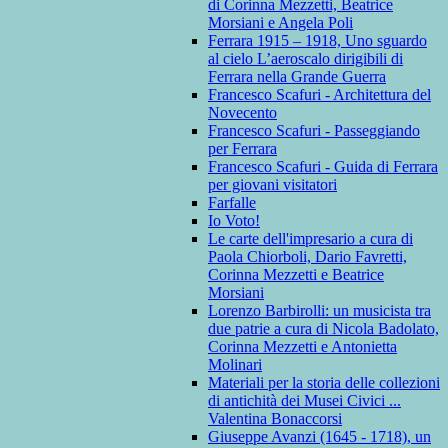
di Corinna Mezzetti, Beatrice
Morsiani e Angela Poli
Ferrara 1915 – 1918, Uno sguardo
al cielo L’aeroscalo dirigibili di
Ferrara nella Grande Guerra
Francesco Scafuri - Architettura del
Novecento
Francesco Scafuri - Passeggiando
per Ferrara
Francesco Scafuri - Guida di Ferrara
per giovani visitatori
Farfalle
Io Voto!
Le carte dell'impresario a cura di
Paola Chiorboli, Dario Favretti,
Corinna Mezzetti e Beatrice
Morsiani
Lorenzo Barbirolli: un musicista tra
due patrie a cura di Nicola Badolato,
Corinna Mezzetti e Antonietta
Molinari
Materiali per la storia delle collezioni
di antichità dei Musei Civici ...
Valentina Bonaccorsi
Giuseppe Avanzi (1645 - 1718), un