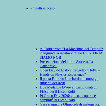
Progetti in corso
Al Roiti arriva "La Macchina del Tempo":
inaugurata la mostra virtuale LA STORIA
SIAMO NOI!
Presentazione del libro “Storie nella
Cattedrale”
Open Day dedicato al progetto “HoPE –
Hands on Physics Experience”
Il poeta Fabrizio Lombardo incontra gli
studenti del Roiti
Due Medaglie D’oro ai Campionati di
Fisica per il Liceo Roiti
Pi Greco Day 2026: gioco, scoperta e
comunità al Liceo Roiti
Gare a squadre Olimpiadi di matematica