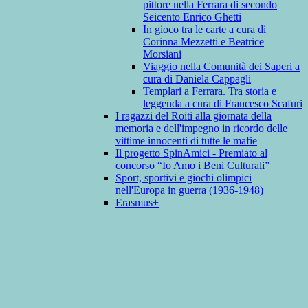
pittore nella Ferrara di secondo
Seicento Enrico Ghetti
In gioco tra le carte a cura di
Corinna Mezzetti e Beatrice
Morsiani
Viaggio nella Comunità dei Saperi a
cura di Daniela Cappagli
Templari a Ferrara. Tra storia e
leggenda a cura di Francesco Scafuri
I ragazzi del Roiti alla giornata della
memoria e dell'impegno in ricordo delle
vittime innocenti di tutte le mafie
Il progetto SpinAmici - Premiato al
concorso “Io Amo i Beni Culturali”
Sport, sportivi e giochi olimpici
nell'Europa in guerra (1936-1948)
Erasmus+