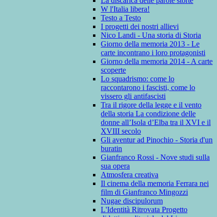
La discarica delle parole storte
W l'Italia libera!
Testo a Testo
I progetti dei nostri allievi
Nico Landi - Una storia di Storia
Giorno della memoria 2013 - Le
carte incontrano i loro protagonisti
Giorno della memoria 2014 - A carte
scoperte
Lo squadrismo: come lo
raccontarono i fascisti, come lo
vissero gli antifascisti
Tra il rigore della legge e il vento
della storia La condizione delle
donne all’Isola d’Elba tra il XVI e il
XVIII secolo
Gli aventur ad Pinochio - Storia d'un
buratin
Gianfranco Rossi - Nove studi sulla
sua opera
Atmosfera creativa
Il cinema della memoria Ferrara nei
film di Gianfranco Mingozzi
Nugae discipulorum
L'Identità Ritrovata Progetto