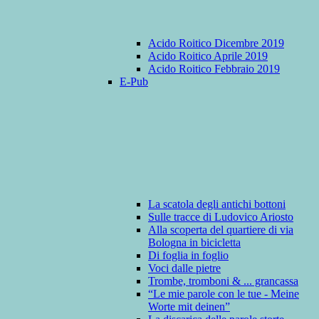
Acido Roitico Dicembre 2019
Acido Roitico Aprile 2019
Acido Roitico Febbraio 2019
E-Pub
La scatola degli antichi bottoni
Sulle tracce di Ludovico Ariosto
Alla scoperta del quartiere di via
Bologna in bicicletta
Di foglia in foglio
Voci dalle pietre
Trombe, tromboni & ... grancassa
“Le mie parole con le tue - Meine
Worte mit deinen”