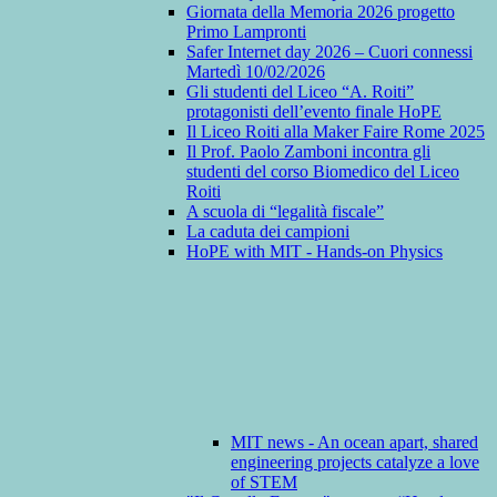
Giornata della Memoria 2026 progetto
Primo Lampronti
Safer Internet day 2026 – Cuori connessi
Martedì 10/02/2026
Gli studenti del Liceo “A. Roiti”
protagonisti dell’evento finale HoPE
Il Liceo Roiti alla Maker Faire Rome 2025
Il Prof. Paolo Zamboni incontra gli
studenti del corso Biomedico del Liceo
Roiti
A scuola di “legalità fiscale”
La caduta dei campioni
HoPE with MIT - Hands-on Physics
MIT news - An ocean apart, shared
engineering projects catalyze a love
of STEM