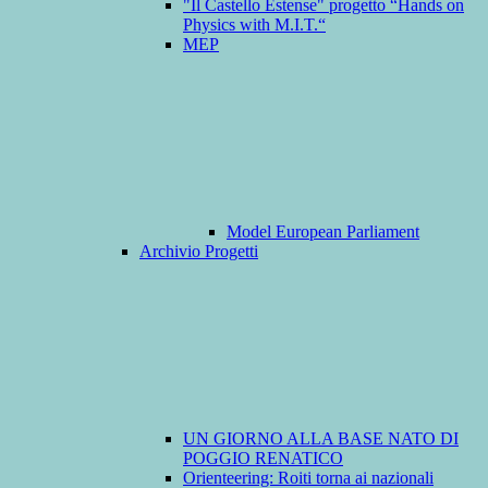
"Il Castello Estense" progetto “Hands on
Physics with M.I.T.“
MEP
Model European Parliament
Archivio Progetti
UN GIORNO ALLA BASE NATO DI
POGGIO RENATICO
Orienteering: Roiti torna ai nazionali