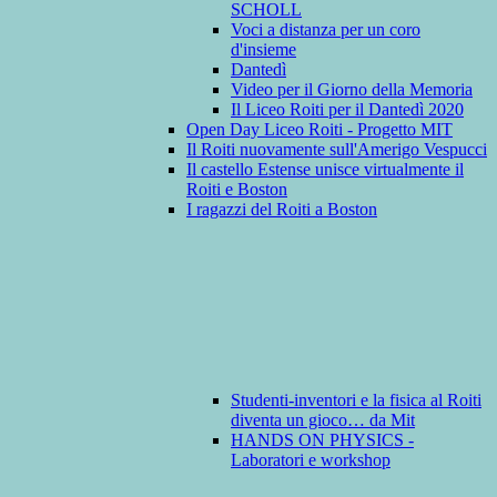
SCHOLL
Voci a distanza per un coro
d'insieme
Dantedì
Video per il Giorno della Memoria
Il Liceo Roiti per il Dantedì 2020
Open Day Liceo Roiti - Progetto MIT
Il Roiti nuovamente sull'Amerigo Vespucci
Il castello Estense unisce virtualmente il
Roiti e Boston
I ragazzi del Roiti a Boston
Studenti-inventori e la fisica al Roiti
diventa un gioco… da Mit
HANDS ON PHYSICS -
Laboratori e workshop