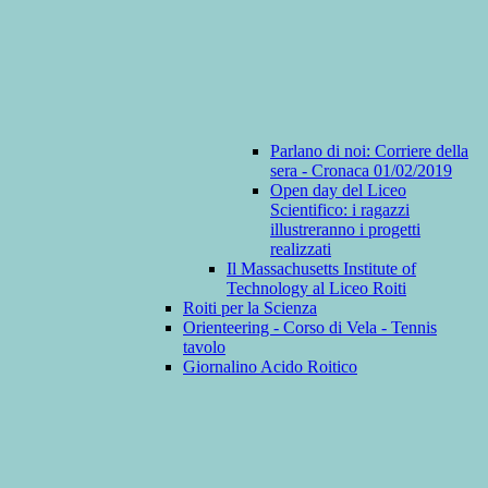
Parlano di noi: Corriere della
sera - Cronaca 01/02/2019
Open day del Liceo
Scientifico: i ragazzi
illustreranno i progetti
realizzati
Il Massachusetts Institute of
Technology al Liceo Roiti
Roiti per la Scienza
Orienteering - Corso di Vela - Tennis
tavolo
Giornalino Acido Roitico