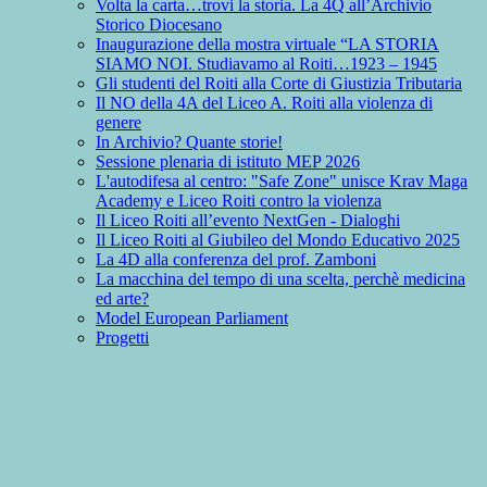
Volta la carta…trovi la storia. La 4Q all’Archivio
Storico Diocesano
Inaugurazione della mostra virtuale “LA STORIA
SIAMO NOI. Studiavamo al Roiti…1923 – 1945
Gli studenti del Roiti alla Corte di Giustizia Tributaria
Il NO della 4A del Liceo A. Roiti alla violenza di
genere
In Archivio? Quante storie!
Sessione plenaria di istituto MEP 2026
L'autodifesa al centro: "Safe Zone" unisce Krav Maga
Academy e Liceo Roiti contro la violenza
Il Liceo Roiti all’evento NextGen - Dialoghi
Il Liceo Roiti al Giubileo del Mondo Educativo 2025
La 4D alla conferenza del prof. Zamboni
La macchina del tempo di una scelta, perchè medicina
ed arte?
Model European Parliament
Progetti