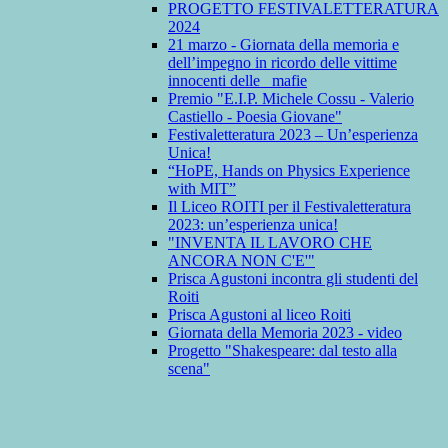
PROGETTO FESTIVALETTERATURA
2024
21 marzo - Giornata della memoria e
dell’impegno in ricordo delle vittime
innocenti delle mafie
Premio "E.I.P. Michele Cossu - Valerio
Castiello - Poesia Giovane"
Festivaletteratura 2023 – Un’esperienza
Unica!
“HoPE, Hands on Physics Experience
with MIT”
Il Liceo ROITI per il Festivaletteratura
2023: un’esperienza unica!
"INVENTA IL LAVORO CHE
ANCORA NON C'E'"
Prisca Agustoni incontra gli studenti del
Roiti
Prisca Agustoni al liceo Roiti
Giornata della Memoria 2023 - video
Progetto "Shakespeare: dal testo alla
scena"