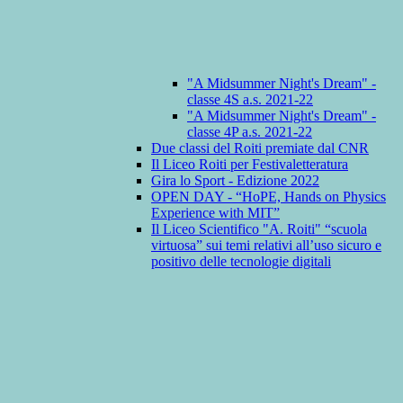
"A Midsummer Night's Dream" -
classe 4S a.s. 2021-22
"A Midsummer Night's Dream" -
classe 4P a.s. 2021-22
Due classi del Roiti premiate dal CNR
Il Liceo Roiti per Festivaletteratura
Gira lo Sport - Edizione 2022
OPEN DAY - “HoPE, Hands on Physics
Experience with MIT”
Il Liceo Scientifico "A. Roiti" “scuola
virtuosa” sui temi relativi all’uso sicuro e
positivo delle tecnologie digitali