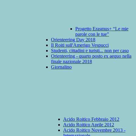
Progetto Erasmus+ “Le mie
parole con le tue”
Orienteering Day 2018
Il Roiti sull'Amerigo Vespucci
Studenti, cittadini e turisti... non per caso
Orienteering - quarto posto ex aequo nella
finale nazionale 2018
Giornalino
Acido Roitico Febbraio 2012
Acido Roitico Aprile 2012
Acido Roitico Novembre 2013 -
Internazionale