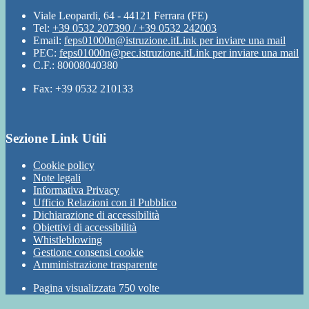
Viale Leopardi, 64 - 44121 Ferrara (FE)
Tel:
+39 0532 207390 / +39 0532 242003
Email:
feps01000n@istruzione.it
Link per inviare una mail
PEC:
feps01000n@pec.istruzione.it
Link per inviare una mail
C.F.: 80008040380
Fax: +39 0532 210133
Sezione Link Utili
Cookie policy
Note legali
Informativa Privacy
Ufficio Relazioni con il Pubblico
Dichiarazione di accessibilità
Obiettivi di accessibilità
Whistleblowing
Gestione consensi cookie
Amministrazione trasparente
Pagina visualizzata
750
volte