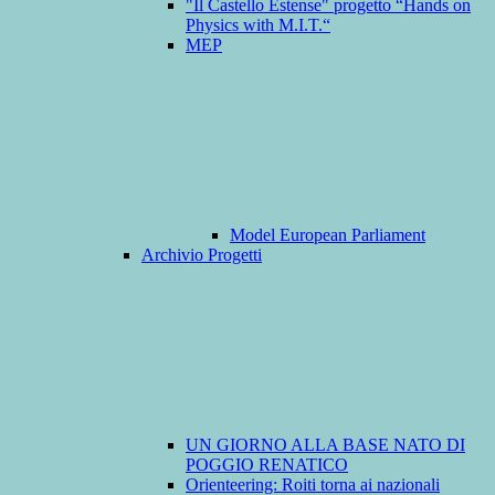
"Il Castello Estense" progetto “Hands on
Physics with M.I.T.“
MEP
Model European Parliament
Archivio Progetti
UN GIORNO ALLA BASE NATO DI
POGGIO RENATICO
Orienteering: Roiti torna ai nazionali