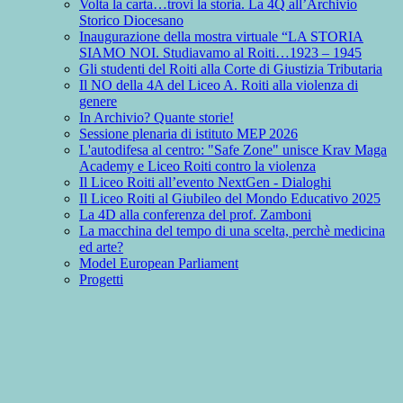
Volta la carta…trovi la storia. La 4Q all’Archivio
Storico Diocesano
Inaugurazione della mostra virtuale “LA STORIA
SIAMO NOI. Studiavamo al Roiti…1923 – 1945
Gli studenti del Roiti alla Corte di Giustizia Tributaria
Il NO della 4A del Liceo A. Roiti alla violenza di
genere
In Archivio? Quante storie!
Sessione plenaria di istituto MEP 2026
L'autodifesa al centro: "Safe Zone" unisce Krav Maga
Academy e Liceo Roiti contro la violenza
Il Liceo Roiti all’evento NextGen - Dialoghi
Il Liceo Roiti al Giubileo del Mondo Educativo 2025
La 4D alla conferenza del prof. Zamboni
La macchina del tempo di una scelta, perchè medicina
ed arte?
Model European Parliament
Progetti