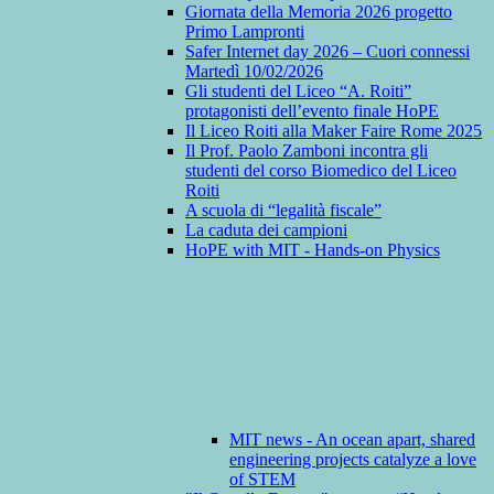
Giornata della Memoria 2026 progetto
Primo Lampronti
Safer Internet day 2026 – Cuori connessi
Martedì 10/02/2026
Gli studenti del Liceo “A. Roiti”
protagonisti dell’evento finale HoPE
Il Liceo Roiti alla Maker Faire Rome 2025
Il Prof. Paolo Zamboni incontra gli
studenti del corso Biomedico del Liceo
Roiti
A scuola di “legalità fiscale”
La caduta dei campioni
HoPE with MIT - Hands-on Physics
MIT news - An ocean apart, shared
engineering projects catalyze a love
of STEM