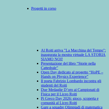
Progetti in corso
Al Roiti arriva "La Macchina del Tempo":
inaugurata la mostra virtuale LA STORIA
SIAMO NOI!
Presentazione del libro “Storie nella
Cattedrale”
Open Day dedicato al progetto “HoPE –
Hands on Physics Experience”
Il poeta Fabrizio Lombardo incontra gli
studenti del Roiti
Due Medaglie D’oro ai Campionati di
Fisica per il Liceo Roiti
Pi Greco Day 2026: gioco, scoperta e
comunità al Liceo Roiti
Gare a squadre Olimpiadi di matematica