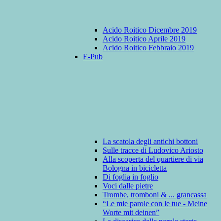
Acido Roitico Dicembre 2019
Acido Roitico Aprile 2019
Acido Roitico Febbraio 2019
E-Pub
La scatola degli antichi bottoni
Sulle tracce di Ludovico Ariosto
Alla scoperta del quartiere di via
Bologna in bicicletta
Di foglia in foglio
Voci dalle pietre
Trombe, tromboni & ... grancassa
“Le mie parole con le tue - Meine
Worte mit deinen”