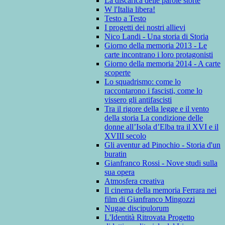
La discarica delle parole storte
W l'Italia libera!
Testo a Testo
I progetti dei nostri allievi
Nico Landi - Una storia di Storia
Giorno della memoria 2013 - Le
carte incontrano i loro protagonisti
Giorno della memoria 2014 - A carte
scoperte
Lo squadrismo: come lo
raccontarono i fascisti, come lo
vissero gli antifascisti
Tra il rigore della legge e il vento
della storia La condizione delle
donne all’Isola d’Elba tra il XVI e il
XVIII secolo
Gli aventur ad Pinochio - Storia d'un
buratin
Gianfranco Rossi - Nove studi sulla
sua opera
Atmosfera creativa
Il cinema della memoria Ferrara nei
film di Gianfranco Mingozzi
Nugae discipulorum
L'Identità Ritrovata Progetto