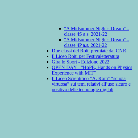
"A Midsummer Night's Dream" -
classe 4S a.s. 2021-22
"A Midsummer Night's Dream" -
classe 4P a.s. 2021-22
Due classi del Roiti premiate dal CNR
Il Liceo Roiti per Festivaletteratura
Gira lo Sport - Edizione 2022
OPEN DAY - “HoPE, Hands on Physics
Experience with MIT”
Il Liceo Scientifico "A. Roiti" “scuola
virtuosa” sui temi relativi all’uso sicuro e
positivo delle tecnologie digitali