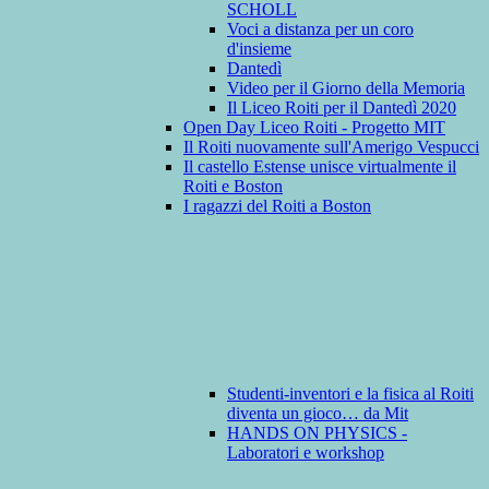
SCHOLL
Voci a distanza per un coro
d'insieme
Dantedì
Video per il Giorno della Memoria
Il Liceo Roiti per il Dantedì 2020
Open Day Liceo Roiti - Progetto MIT
Il Roiti nuovamente sull'Amerigo Vespucci
Il castello Estense unisce virtualmente il
Roiti e Boston
I ragazzi del Roiti a Boston
Studenti-inventori e la fisica al Roiti
diventa un gioco… da Mit
HANDS ON PHYSICS -
Laboratori e workshop