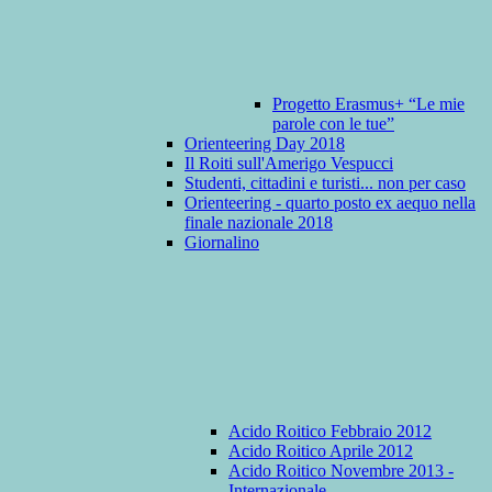
Progetto Erasmus+ “Le mie
parole con le tue”
Orienteering Day 2018
Il Roiti sull'Amerigo Vespucci
Studenti, cittadini e turisti... non per caso
Orienteering - quarto posto ex aequo nella
finale nazionale 2018
Giornalino
Acido Roitico Febbraio 2012
Acido Roitico Aprile 2012
Acido Roitico Novembre 2013 -
Internazionale