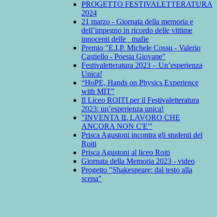
PROGETTO FESTIVALETTERATURA
2024
21 marzo - Giornata della memoria e
dell’impegno in ricordo delle vittime
innocenti delle mafie
Premio "E.I.P. Michele Cossu - Valerio
Castiello - Poesia Giovane"
Festivaletteratura 2023 – Un’esperienza
Unica!
“HoPE, Hands on Physics Experience
with MIT”
Il Liceo ROITI per il Festivaletteratura
2023: un’esperienza unica!
"INVENTA IL LAVORO CHE
ANCORA NON C'E'"
Prisca Agustoni incontra gli studenti del
Roiti
Prisca Agustoni al liceo Roiti
Giornata della Memoria 2023 - video
Progetto "Shakespeare: dal testo alla
scena"