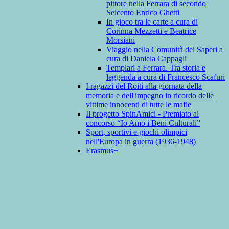
pittore nella Ferrara di secondo
Seicento Enrico Ghetti
In gioco tra le carte a cura di
Corinna Mezzetti e Beatrice
Morsiani
Viaggio nella Comunità dei Saperi a
cura di Daniela Cappagli
Templari a Ferrara. Tra storia e
leggenda a cura di Francesco Scafuri
I ragazzi del Roiti alla giornata della
memoria e dell'impegno in ricordo delle
vittime innocenti di tutte le mafie
Il progetto SpinAmici - Premiato al
concorso “Io Amo i Beni Culturali”
Sport, sportivi e giochi olimpici
nell'Europa in guerra (1936-1948)
Erasmus+