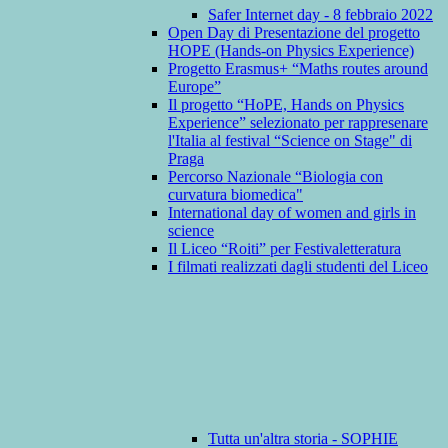
Safer Internet day - 8 febbraio 2022
Open Day di Presentazione del progetto
HOPE (Hands-on Physics Experience)
Progetto Erasmus+ “Maths routes around
Europe”
Il progetto “HoPE, Hands on Physics
Experience” selezionato per rappresenare
l'Italia al festival “Science on Stage" di
Praga
Percorso Nazionale “Biologia con
curvatura biomedica"
International day of women and girls in
science
Il Liceo “Roiti” per Festivaletteratura
I filmati realizzati dagli studenti del Liceo
Tutta un'altra storia - SOPHIE