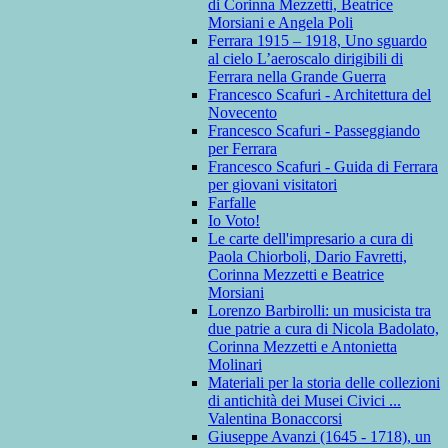
di Corinna Mezzetti, Beatrice
Morsiani e Angela Poli
Ferrara 1915 – 1918, Uno sguardo
al cielo L’aeroscalo dirigibili di
Ferrara nella Grande Guerra
Francesco Scafuri - Architettura del
Novecento
Francesco Scafuri - Passeggiando
per Ferrara
Francesco Scafuri - Guida di Ferrara
per giovani visitatori
Farfalle
Io Voto!
Le carte dell'impresario a cura di
Paola Chiorboli, Dario Favretti,
Corinna Mezzetti e Beatrice
Morsiani
Lorenzo Barbirolli: un musicista tra
due patrie a cura di Nicola Badolato,
Corinna Mezzetti e Antonietta
Molinari
Materiali per la storia delle collezioni
di antichità dei Musei Civici ...
Valentina Bonaccorsi
Giuseppe Avanzi (1645 - 1718), un