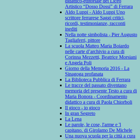
didattico-editoriale del Liceo
Artistico “Dosso Dossi” di Ferrara
Aldo Luppi - Aldo Luppi Uno
scrittore ferrarese Saggi critici,
ricordi, testimonianze, racconti
inediti
Nella notte simbolista - Pier Augusto
Tagliaferri, pittore
La scuola Matteo Maria Boiardo
nelle carte d’archivio a cura di
Corinna Mezzetti, Beatrice Morsiani
e Angela Poli
Giorno della Memoria 2016 - La
Sinagoga profanata
La Biblioteca Pubblica di Ferrara
Le tracce del passato diventano
memoria del presente Testo a cura di
Maria Bonora - Coordinamento
didattico a cura di Paola Chiorboli
Il gioco - io gioco
In gran Segreto
La Lena
Le parole, le cose, l'arme e 'l
capitano. di Girolamo De Michele
Una nuova scuola per la città a cura