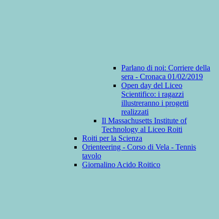
Parlano di noi: Corriere della
sera - Cronaca 01/02/2019
Open day del Liceo
Scientifico: i ragazzi
illustreranno i progetti
realizzati
Il Massachusetts Institute of
Technology al Liceo Roiti
Roiti per la Scienza
Orienteering - Corso di Vela - Tennis
tavolo
Giornalino Acido Roitico